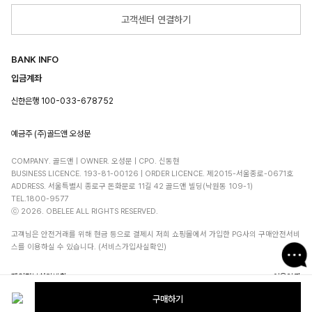
고객센터 연결하기
BANK INFO
입금계좌
신한은행 100-033-678752
예금주 (주)골드앤 오성문
COMPANY. 골드앤 | OWNER. 오성문 | CPO. 신동현
BUSINESS LICENCE. 193-81-00126 | ORDER LICENCE. 제2015-서울종로-0671호
ADDRESS. 서울특별시 종로구 돈화문로 11길 42 골드앤 빌딩(낙원동 109-1)
TEL.1800-9577
ⓒ 2026. OBELEE ALL RIGHTS RESERVED.
고객님은 안전거래를 위해 현금 등으로 결제시 저희 쇼핑몰에서 가입한 PG사의 구매안전서비
스를 이용하실 수 있습니다. (서비스가입사실확인)
개인정보처리방침
이용약관
구매하기