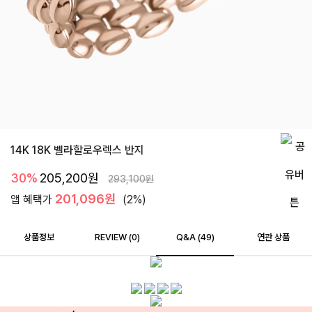
14K 18K 벨라할로우렉스 반지
30%
205,200
원
293,100
원
201,096원
앱 혜택가
(2%)
상품정보
REVIEW (
0
)
Q&A (49)
연관 상품