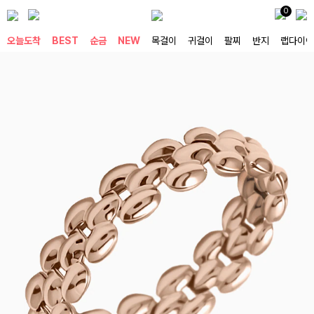
0
오늘도착
BEST
순금
NEW
목걸이
귀걸이
팔찌
반지
랩다이아