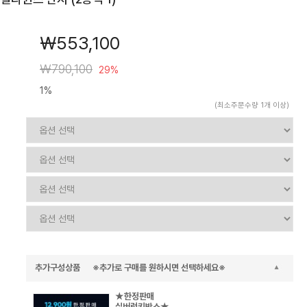
￦553,100
￦790,100
29%
1%
(최소주문수량 1개 이상)
추가구성상품 ※추가로 구매를 원하시면 선택하세요※
★한정판매
실버럭키박스★