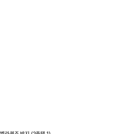
K 벨라퀸즈 반지 (2종택 1)