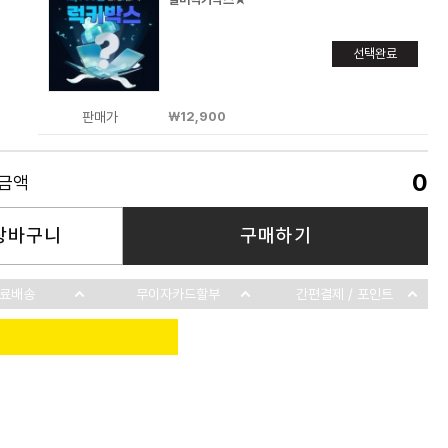
선택완료
판매가
￦12,900
0
품금액
장바구니
구매하기
료배송
무이자카드할부
간편결제 / 포인트