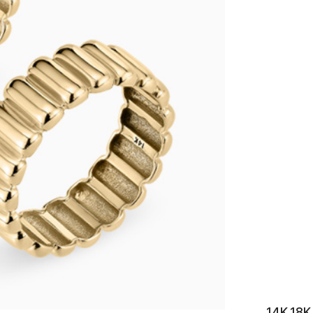
이니셜
14K 18