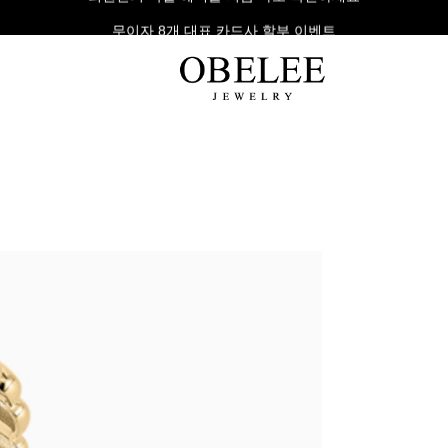
무이자 8개 대표 카드사 할부 이벤트
팔찌
반지
다이아
라인형
심플형
목걸이
체인형
체인형
반지
수입제품
다이아몬드
귀걸이
뱅글형
볼드링
팔찌
볼드형
스톤반지
진주/원석
커플링
발찌