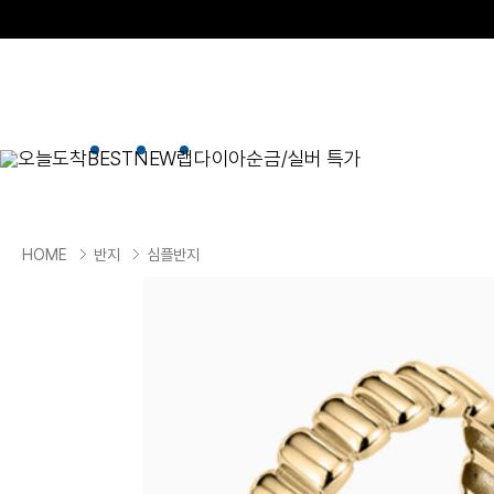
오늘도착
BEST
NEW
랩다이아
순금/실버 특가
BEST
순금/실버
목걸이
현재 위치
HOME
반지
심플반지
골드바/실버바
펜던트형
NEW
목걸이
일체형
팔찌
체인형
귀걸이
펜던트/참
반지
이니셜
세트
종교
실버주얼리
진주/원석