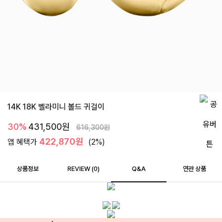
14K 18K 벨라미니 볼드 귀걸이
30%
431,500
원
616,300
원
422,870원
앱 혜택가
(2%)
상품정보
REVIEW (
0
)
Q&A
연관 상품