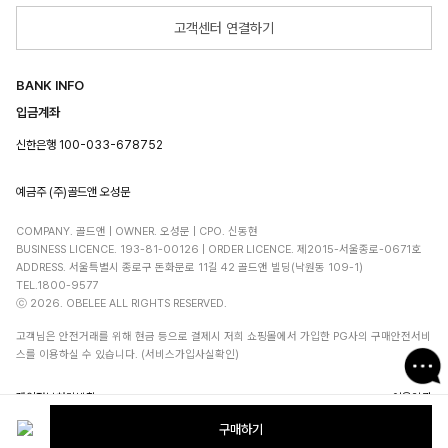
고객센터 연결하기
BANK INFO
입금계좌
신한은행 100-033-678752
예금주 (주)골드앤 오성문
COMPANY. 골드앤 | OWNER. 오성문 | CPO. 신동현
BUSINESS LICENCE. 193-81-00126 | ORDER LICENCE. 제2015-서울종로-0671호
ADDRESS. 서울특별시 종로구 돈화문로 11길 42 골드앤 빌딩(낙원동 109-1)
TEL.1800-9577
ⓒ 2026. OBELEE ALL RIGHTS RESERVED.
고객님은 안전거래를 위해 현금 등으로 결제시 저희 쇼핑몰에서 가입한 PG사의 구매안전서비
스를 이용하실 수 있습니다. (서비스가입사실확인)
개인정보처리방침
이용약관
구매하기