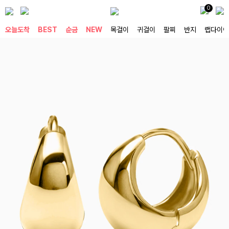
0
오늘도착
BEST
순금
NEW
목걸이
귀걸이
팔찌
반지
랩다이아