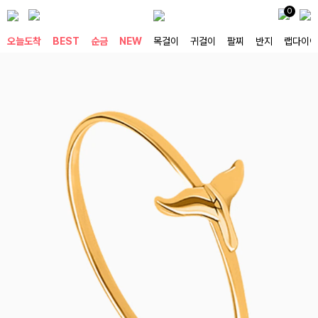
0
오늘도착
BEST
순금
NEW
목걸이
귀걸이
팔찌
반지
랩다이아