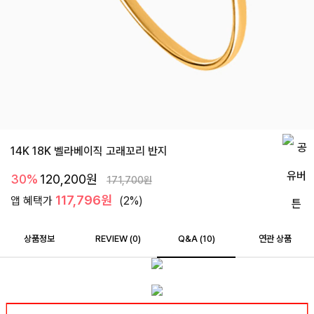
14K 18K 벨라베이직 고래꼬리 반지
30%
120,200
원
171,700
원
117,796원
앱 혜택가
(2%)
상품정보
REVIEW (
0
)
Q&A (10)
연관 상품