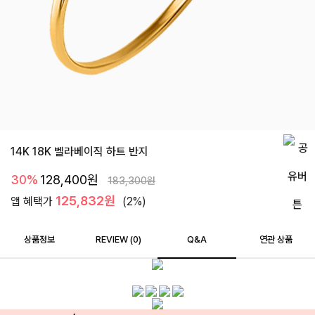
14K 18K 벨라베이직 하트 반지
30%
128,400
원
183,300
원
125,832원
앱 혜택가
(2%)
상품정보
REVIEW (
0
)
Q&A
연관 상품