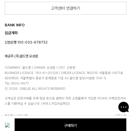
고객센터 연결하기
BANK INFO
입금계좌
신한은행 100-033-678752
예금주 (주)골드앤 오성문
COMPANY. 골드앤 | OWNER. 오성문 | CPO. 신동현
BUSINESS LICENCE. 193-81-00126 | ORDER LICENCE. 제2015-서울종로-0671호
ADDRESS. 서울특별시 종로구 돈화문로 11길 42 골드앤 빌딩(낙원동 109-1)
TEL.1800-9577
ⓒ 2026. OBELEE ALL RIGHTS RESERVED.
고객님은 안전거래를 위해 현금 등으로 결제시 저희 쇼핑몰에서 가입한 PG사의 구매안전서비
스를 이용하실 수 있습니다. (서비스가입사실확인)
개인정보처리방침
이용약관
구매하기