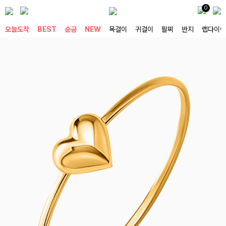
0
오늘도착
BEST
순금
NEW
목걸이
귀걸이
팔찌
반지
랩다이아