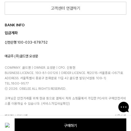
고객센터 연결하기
BANK INFO
입금계좌
신한은행 100-033-678752
예금주 (주)골드앤 오성문
COMPANY. 골드앤 | OWNER. 오성문 | CPO. 신동현
BUSINESS LICENCE. 193-81-00126 | ORDER LICENCE. 제2015-서울종로-0671호
ADDRESS. 서울특별시 종로구 돈화문로 11길 42 골드앤 빌딩(낙원동 109-1)
TEL.1800-9577
ⓒ 2026. OBELEE ALL RIGHTS RESERVED.
고객님은 안전거래를 위해 현금 등으로 결제시 저희 쇼핑몰에서 가입한 PG사의 구매안전서비
스를 이용하실 수 있습니다. (서비스가입사실확인)
개인정보처리방침
이용약관
구매하기