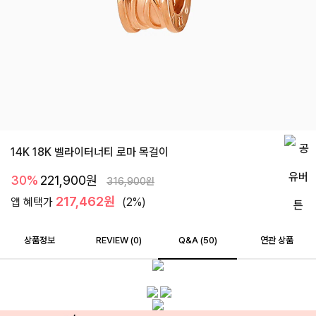
14K 18K 벨라이터너티 로마 목걸이
30%
221,900
원
316,900
원
217,462원
앱 혜택가
(2%)
상품정보
REVIEW (
0
)
Q&A (50)
연관 상품