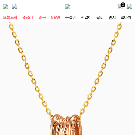
0
오늘도착
BEST
순금
NEW
목걸이
귀걸이
팔찌
반지
랩다이아