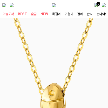
0
오늘도착
BEST
순금
NEW
목걸이
귀걸이
팔찌
반지
랩다이아