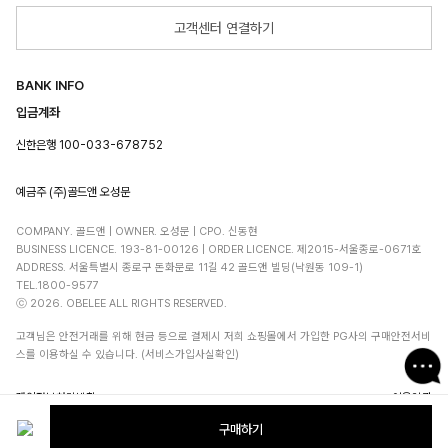
고객센터 연결하기
BANK INFO
입금계좌
신한은행 100-033-678752
예금주 (주)골드앤 오성문
COMPANY. 골드앤 | OWNER. 오성문 | CPO. 신동현
BUSINESS LICENCE. 193-81-00126 | ORDER LICENCE. 제2015-서울종로-0671호
ADDRESS. 서울특별시 종로구 돈화문로 11길 42 골드앤 빌딩(낙원동 109-1)
TEL.1800-9577
ⓒ 2026. OBELEE ALL RIGHTS RESERVED.
고객님은 안전거래를 위해 현금 등으로 결제시 저희 쇼핑몰에서 가입한 PG사의 구매안전서비
스를 이용하실 수 있습니다. (서비스가입사실확인)
개인정보처리방침
이용약관
구매하기