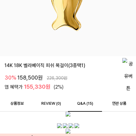
14K 18K 벨라베이직 피쉬 목걸이(3종택1)
30%
158,500
원
226,300
원
155,330원
앱 혜택가
(2%)
상품정보
REVIEW (
0
)
Q&A (15)
연관 상품