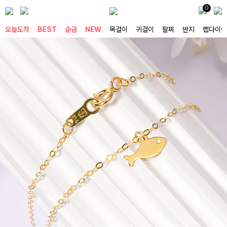
0
오늘도착
BEST
순금
NEW
목걸이
귀걸이
팔찌
반지
랩다이아