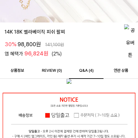
14K 18K 벨라베이직 피쉬 팔찌
30%
98,800
원
141,100
원
96,824원
앱 혜택가
(2%)
상품정보
REVIEW (
0
)
Q&A (4)
연관 상품