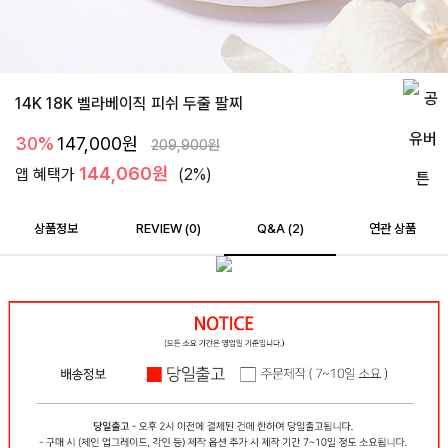
14K 18K 벨라베이직 피쉬 두줄 팔찌
30%
147,000
원
209,900
원
144,060원
앱 혜택가
(2%)
상품정보
REVIEW (
0
)
Q&A (2)
연관 상품