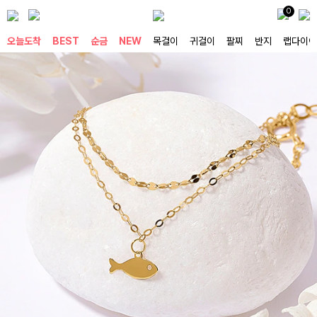
0
오늘도착
BEST
순금
NEW
목걸이
귀걸이
팔찌
반지
랩다이아