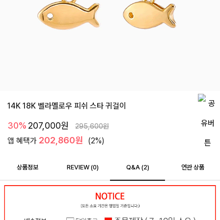
14K 18K 벨라멜로우 피쉬 스타 귀걸이
30%
207,000
원
295,600
원
202,860원
앱 혜택가
(2%)
상품정보
REVIEW (
0
)
Q&A (2)
연관 상품