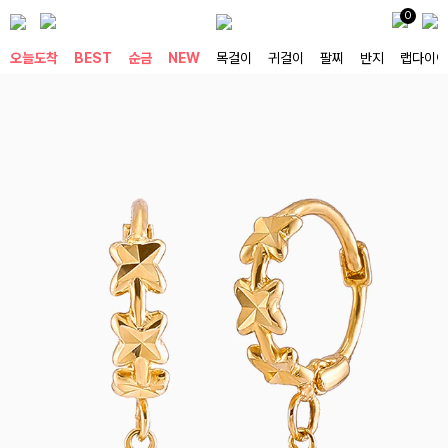
0
오늘도착
BEST
순금
NEW
목걸이
귀걸이
팔찌
반지
랩다이아