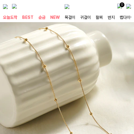
0
오늘도착
BEST
순금
NEW
목걸이
귀걸이
팔찌
반지
랩다이아