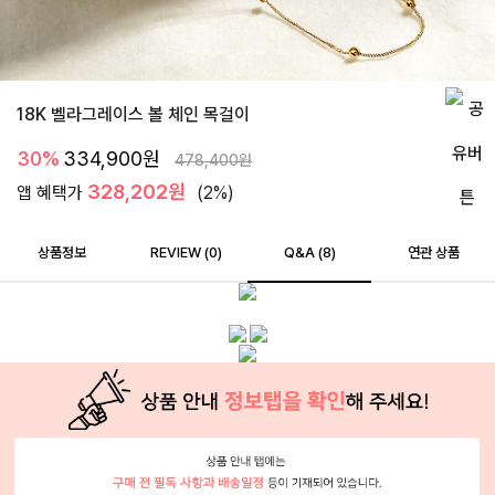
18K 벨라그레이스 볼 체인 목걸이
30%
334,900
원
478,400
원
328,202원
앱 혜택가
(2%)
상품정보
REVIEW (
0
)
Q&A (8)
연관 상품