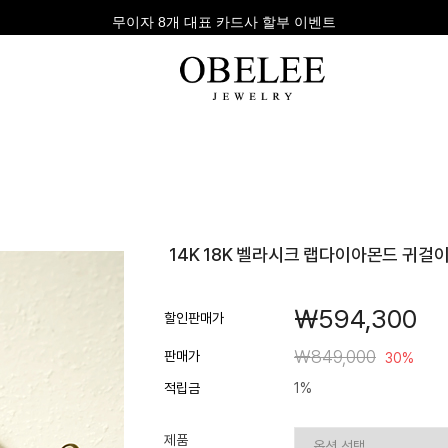
무이자 8개 대표 카드사 할부 이벤트
팔찌
반지
다이아
14K 18K 벨라시크 랩다이아몬드 귀걸이 
라인형
심플형
목걸이
체인형
체인형
반지
￦594,300
수입제품
다이아몬드
귀걸이
할인판매가
뱅글형
볼드링
팔찌
￦849,000
판매가
30%
볼드형
스톤반지
적립금
1%
진주/원석
커플링
발찌
제품