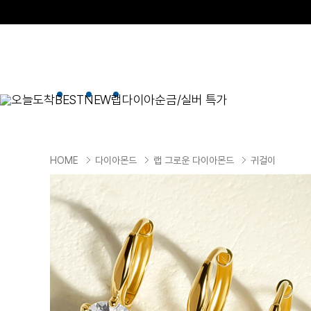
오늘도착
BEST
NEW
랩다이아
순금/실버 특가
BEST
순금/실버
목걸이
현재 위치
HOME
다이아몬드
랩 그로운 다이아몬드
귀걸이
골드바/실버바
펜던트형
NEW
목걸이
일체형
팔찌
체인형
귀걸이
펜던트/참
반지
이니셜
세트
종교
실버주얼리
진주/원석