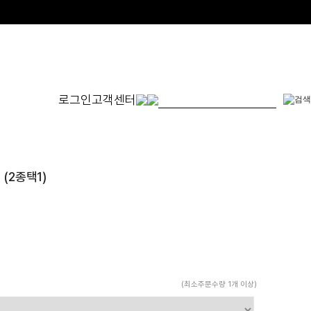
로그인
고객센터
몬드
발찌
귀걸이
SET
(2종택1)
체인형
원터치형
14K/1
펜던트형
침형
천연석
수입제품
진주
진주/원석
피어싱
드롭/롱
(최소주문수량 1개 이상)
이어커프/참