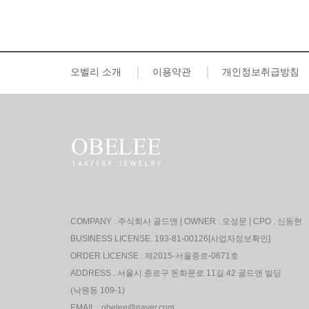
오벨리 소개
이용약관
개인정보취급방침
COMPANY . 주식회사 골드앤
|
OWNER . 오성문
| CPO . 신동현
BUSINESS LICENSE. 193-81-00126
[사업자정보확인]
ORDER LICENSE . 제2015-서울종로-0671호
ADDRESS . 서울시 종로구 돈화문로 11길 42 골드앤 빌딩
(낙원동 109-1)
EMAIL . obelee@naver.com