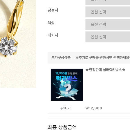
이니셜
감정서
색상
패키지
추가구성상품 ※추가로 구매를 원하시면 선택하세요
★한정판매 실버럭키박스★
판매가
￦12,900
최종 상품금액