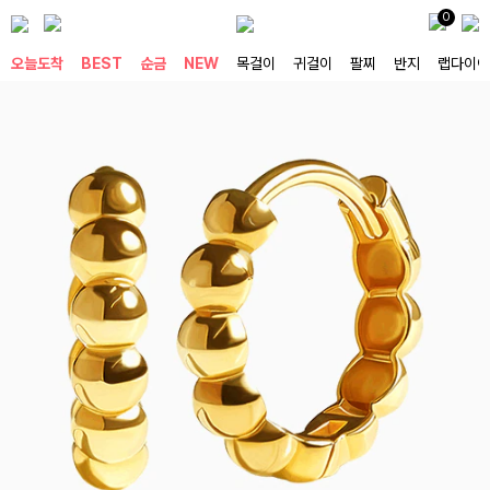
0
오늘도착
BEST
순금
NEW
목걸이
귀걸이
팔찌
반지
랩다이아