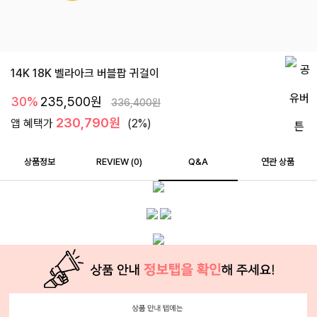
14K 18K 벨라아크 버블팝 귀걸이
30%
235,500
원
336,400
원
230,790원
앱 혜택가
(2%)
상품정보
REVIEW (
0
)
Q&A
연관 상품