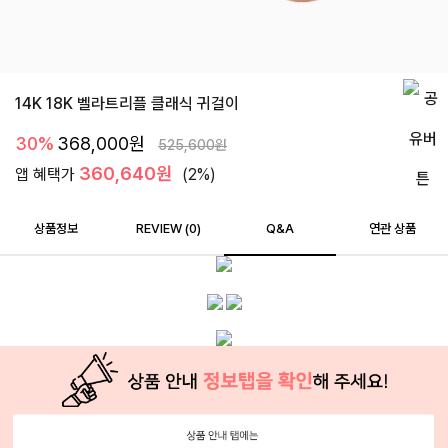
14K 18K 벨라트리플 클래식 귀걸이
30%
368,000
원
525,600
원
360,640원
앱 혜택가
(2%)
상품정보
REVIEW (
0
)
Q&A
연관 상품