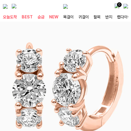
0
오늘도착
BEST
순금
NEW
목걸이
귀걸이
팔찌
반지
랩다이아