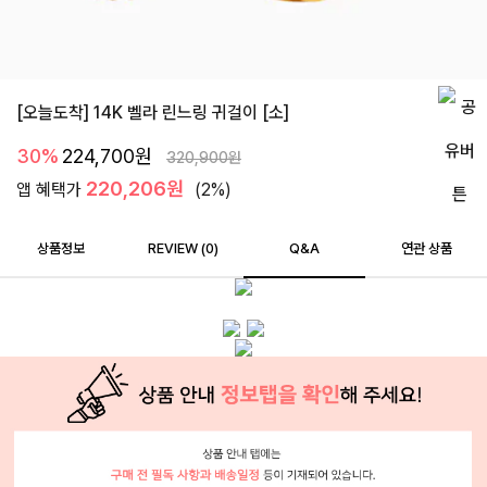
[오늘도착] 14K 벨라 린느링 귀걸이 [소]
30%
224,700
원
320,900
원
220,206원
앱 혜택가
(2%)
상품정보
REVIEW (
0
)
Q&A
연관 상품