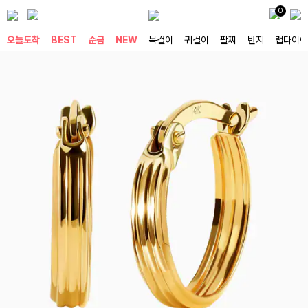
0
오늘도착
BEST
순금
NEW
목걸이
귀걸이
팔찌
반지
랩다이아