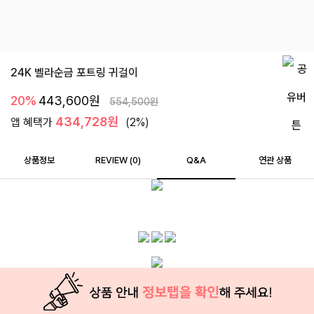
24K 벨라순금 포트링 귀걸이
20%
443,600
원
554,500
원
434,728원
앱 혜택가
(2%)
상품정보
REVIEW (
0
)
Q&A
연관 상품