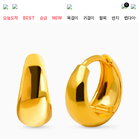
0
오늘도착
BEST
순금
NEW
목걸이
귀걸이
팔찌
반지
랩다이아