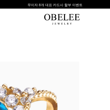
무이자 8개 대표 카드사 할부 이벤트
팔찌
반지
다이아
라인형
심플형
목걸이
체인형
체인형
반지
수입제품
다이아몬드
귀걸이
뱅글형
볼드링
팔찌
볼드형
스톤반지
진주/원석
커플링
발찌