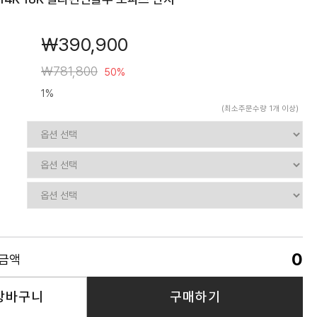
￦390,900
￦781,800
50%
1%
(최소주문수량 1개 이상)
0
품금액
장바구니
구매하기