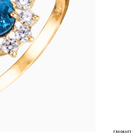
이니셜
[천연석]