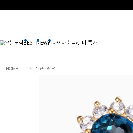
오늘도착
BEST
NEW
랩다이아
순금/실버 특가
BEST
순금/실버
목걸이
현재 위치
HOME
반지
진주/원석
골드바/실버바
펜던트형
NEW
목걸이
일체형
팔찌
체인형
귀걸이
펜던트/참
반지
이니셜
세트
종교
실버주얼리
진주/원석