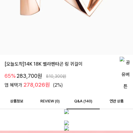
[오늘도착]14K 18K 벨라펜타곤 링 귀걸이
65%
283,700
원
810,300
원
278,026원
앱 혜택가
(2%)
상품정보
REVIEW (
0
)
Q&A (140)
연관 상품