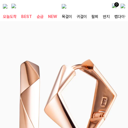
0
오늘도착
BEST
순금
NEW
목걸이
귀걸이
팔찌
반지
랩다이아