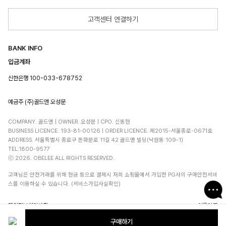
고객센터 연결하기
BANK INFO
입금계좌
신한은행 100-033-678752
예금주 (주)골드앤 오성문
COMPANY. 골드앤 | OWNER. 오성문 | CPO. 신동현
BUSINESS LICENCE. 193-81-00126 | ORDER LICENCE. 제2015-서울종로-0671호
ADDRESS. 서울특별시 종로구 돈화문로 11길 42 골드앤 빌딩(낙원동 109-1)
TEL.1800-9577
ⓒ 2026. OBELEE ALL RIGHTS RESERVED.
고객님은 안전거래를 위해 현금 등으로 결제시 저희 쇼핑몰에서 가입한 PG사의 구매안전서비
스를 이용하실 수 있습니다. (서비스가입사실확인)
개인정보처리방침
이용약관
구매하기