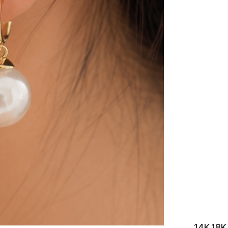
이니셜
14K 1