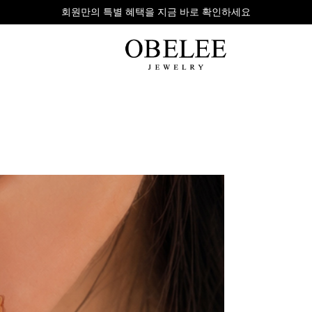
무이자 8개 대표 카드사 할부 이벤트
팔찌
반지
다이아
라인형
심플형
목걸이
체인형
체인형
반지
수입제품
다이아몬드
귀걸이
뱅글형
볼드링
팔찌
볼드형
스톤반지
진주/원석
커플링
발찌