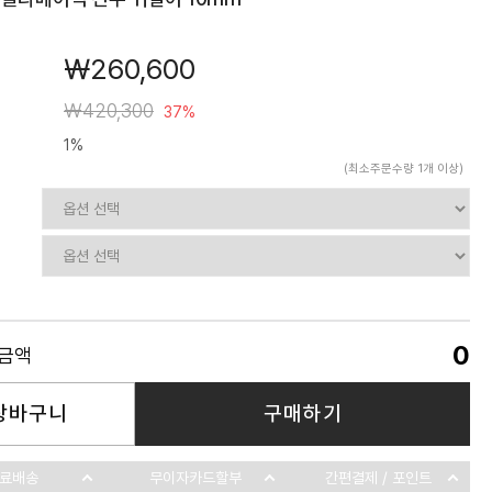
￦260,600
￦420,300
37%
1%
(최소주문수량 1개 이상)
0
품금액
장바구니
구매하기
료배송
무이자카드할부
간편결제 / 포인트