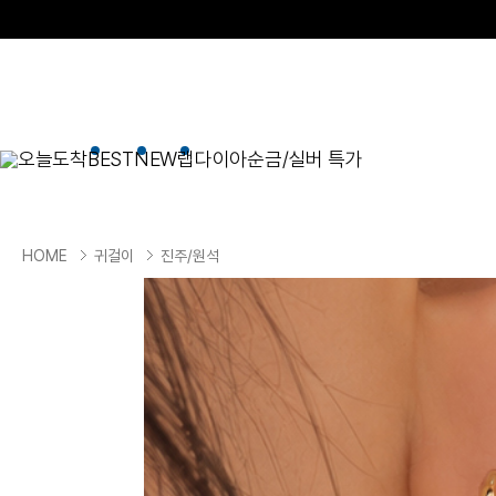
오늘도착
BEST
NEW
랩다이아
순금/실버 특가
BEST
순금/실버
목걸이
현재 위치
HOME
귀걸이
진주/원석
골드바/실버바
펜던트형
NEW
목걸이
일체형
팔찌
체인형
귀걸이
펜던트/참
반지
이니셜
세트
종교
실버주얼리
진주/원석