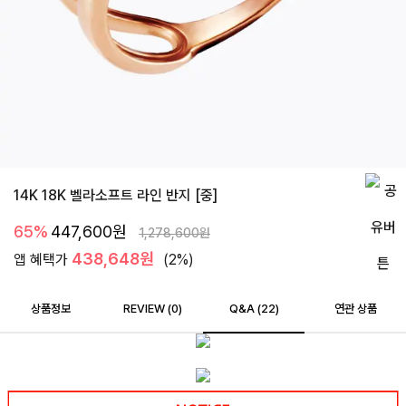
14K 18K 벨라소프트 라인 반지 [중]
65%
447,600
원
1,278,600
원
438,648원
앱 혜택가
(2%)
상품정보
REVIEW (
0
)
Q&A (22)
연관 상품