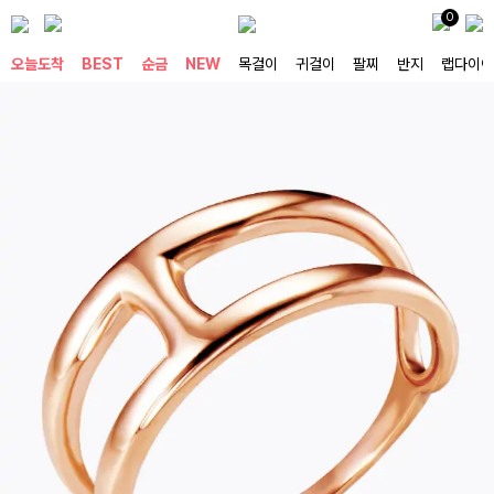
0
오늘도착
BEST
순금
NEW
목걸이
귀걸이
팔찌
반지
랩다이아