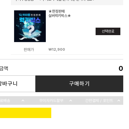
★한정판매
실버럭키박스★
선택완료
판매가
￦12,900
0
품금액
장바구니
구매하기
료배송
무이자카드할부
간편결제 / 포인트