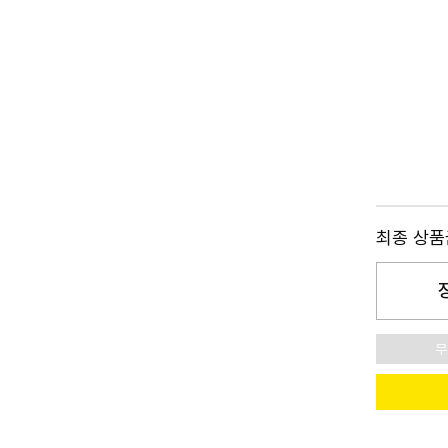
최종 상
무