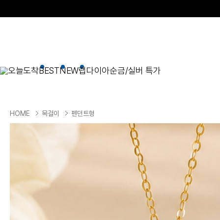
오늘도착
BEST
NEW
랩다이아
순금/실버 특가
BEST
순금/실버
목걸이
현재 위치
HOME
목걸이
펜던트형
골드바/실버바
펜던트형
NEW
목걸이
일체형
팔찌
체인형
귀걸이
펜던트/참
반지
이니셜
세트
종교
실버주얼리
진주/원석