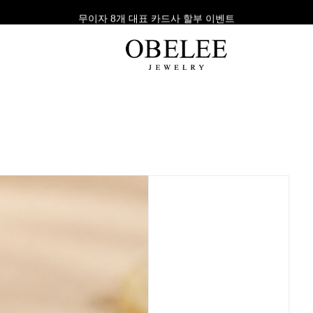
무이자 8개 대표 카드사 할부 이벤트
팔찌
반지
다이아
라인형
심플형
목걸이
체인형
체인형
반지
수입제품
다이아몬드
귀걸이
뱅글형
볼드링
팔찌
볼드형
스톤반지
진주/원석
커플링
발찌