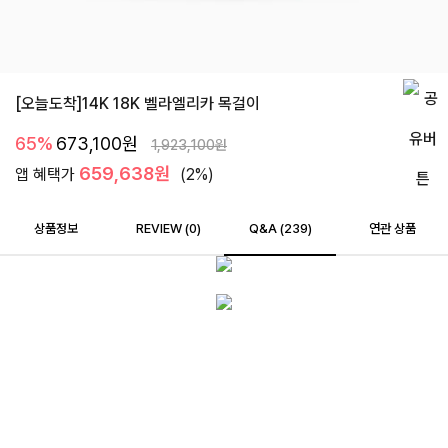
[오늘도착]14K 18K 벨라엘리카 목걸이
65%
673,100
원
1,923,100
원
659,638원
앱 혜택가
(2%)
상품정보
REVIEW (
0
)
Q&A (239)
연관 상품