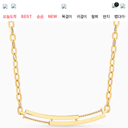
0
오늘도착
BEST
순금
NEW
목걸이
귀걸이
팔찌
반지
랩다이아