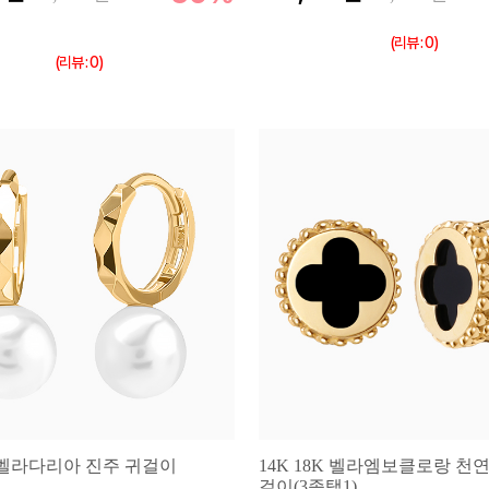
(리뷰 : 0)
(리뷰 : 0)
K 벨라다리아 진주 귀걸이
14K 18K 벨라엠보클로랑 천
걸이(3종택1)