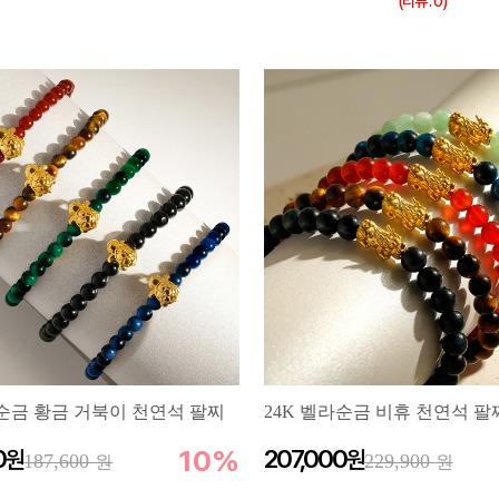
(리뷰 : 0)
라순금 황금 거북이 천연석 팔찌
24K 벨라순금 비휴 천연석 팔
0
10%
207,000
187,600
229,900