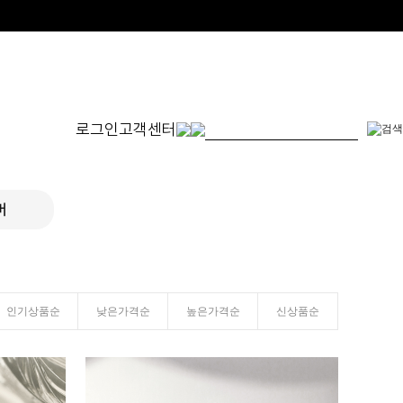
로그인
고객센터
몬드
발찌
귀걸이
SET
버
체인형
원터치형
14K/1
펜던트형
침형
천연석
수입제품
진주
진주/원석
인기상품순
낮은가격순
높은가격순
신상품순
피어싱
드롭/롱
이어커프/참