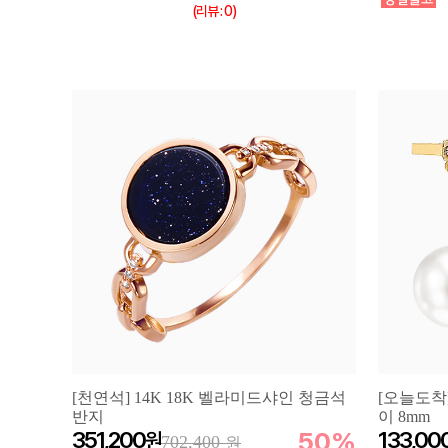
(리뷰 : 0)
[천연석] 14K 18K 벨라미드샤인 청금석
[오늘도착
반지
이 8mm
351,200
50%
133,00
702,400