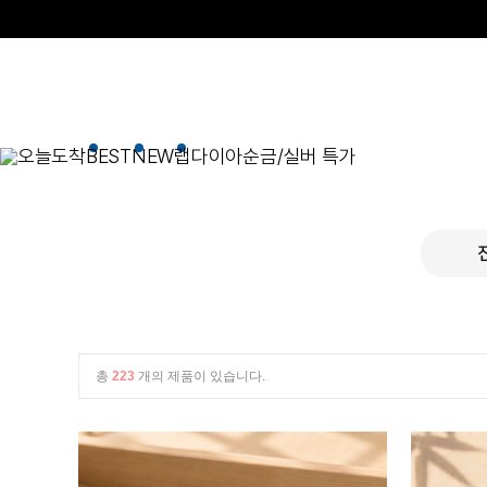
오늘도착
BEST
NEW
랩다이아
순금/실버 특가
BEST
순금/실버
목걸이
골드바/실버바
펜던트형
NEW
목걸이
일체형
팔찌
체인형
귀걸이
펜던트/참
총
223
개의 제품이 있습니다.
반지
이니셜
세트
종교
실버주얼리
진주/원석