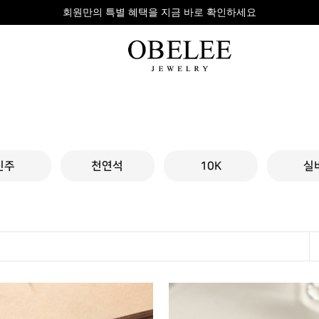
무이자 8개 대표 카드사 할부 이벤트
팔찌
반지
다이아
진주
천연석
10K
실
라인형
심플형
목걸이
체인형
체인형
반지
수입제품
다이아몬드
귀걸이
뱅글형
볼드링
팔찌
볼드형
스톤반지
진주/원석
커플링
발찌