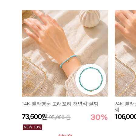
14K 벨라행운 고래꼬리 천연석 팔찌
24K 벨
찌
73,500
30%
106,00
105,000