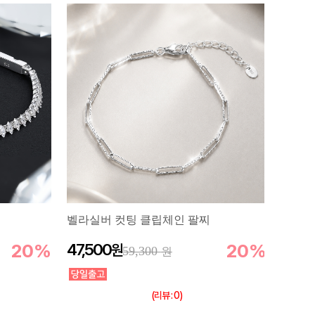
벨라실버 컷팅 클립체인 팔찌
20%
47,500
20%
59,300
(리뷰 : 0)