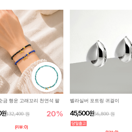
라순금 행운 고래꼬리 천연석 팔
벨라실버 포트링 귀걸이
0
20%
45,500
132,400
56,800
(리뷰 : 0)