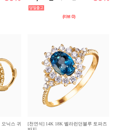
(리뷰 : 0)
연 오닉스 귀
[천연석] 14K 18K 벨라런던블루 토파즈
반지