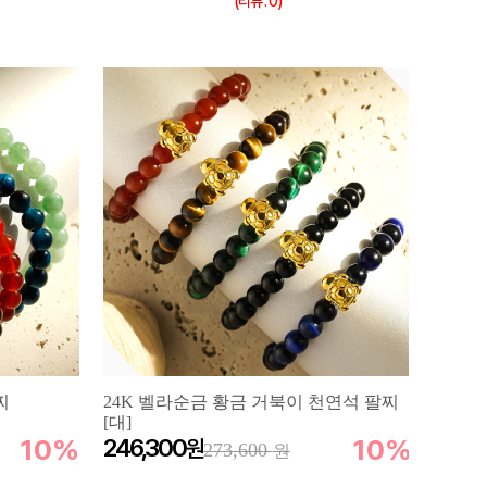
(리뷰 : 0)
찌
24K 벨라순금 황금 거북이 천연석 팔찌
[대]
10%
246,300
10%
273,600