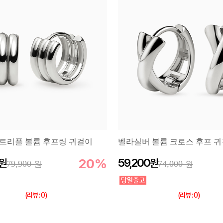
트리플 볼륨 후프링 귀걸이
벨라실버 볼륨 크로스 후프 
20%
59,200
79,900
74,000
(리뷰 : 0)
(리뷰 : 0)