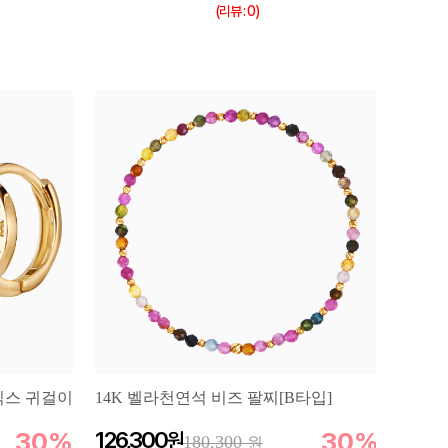
(리뷰 : 0)
오닉스 귀걸이
14K 벨라천연석 비즈 팔찌[B타입]
30%
126,300
30%
180,300