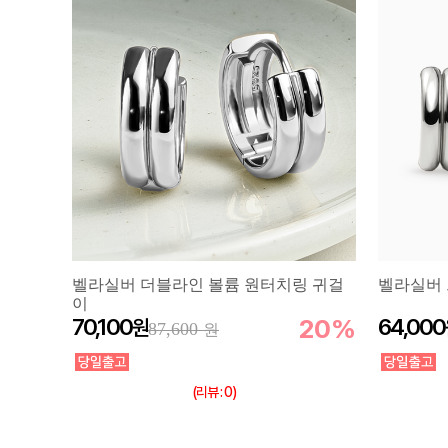
벨라실버 더블라인 볼륨 원터치링 귀걸
벨라실버 
이
70,100
20%
64,000
87,600
(리뷰 : 0)