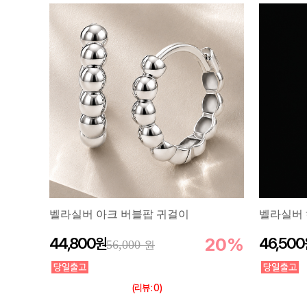
벨라실버 아크 버블팝 귀걸이
벨라실버 
44,800
20%
46,500
56,000
(리뷰 : 0)