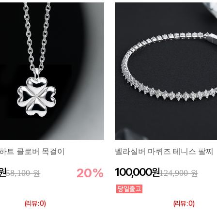
하트 클로버 목걸이
벨라실버 마퀴즈 테니스 팔찌
20%
100,000
58,100
124,900
(리뷰 : 0)
(리뷰 : 0)