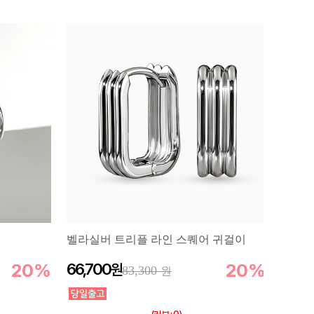
벨라실버 트리플 라인 스퀘어 귀걸이
20%
66,700
20%
83,300