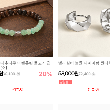
이니셜
 대추나무 아벤츄린 물고기 천
벨라실버 볼륨 다이아컷 원터
[소]
20%
58,000
36,100
72,400
(리뷰 : 0)
(리뷰 : 0)