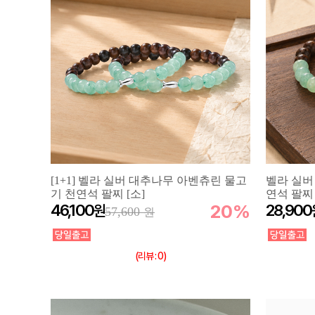
[1+1] 벨라 실버 대추나무 아벤츄린 물고
벨라 실버
기 천연석 팔찌 [소]
연석 팔찌 
46,100
20%
28,900
57,600
(리뷰 : 0)