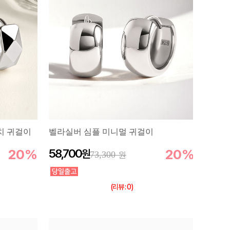
치 귀걸이
벨라실버 심플 미니멀 귀걸이
20%
58,700
20%
73,300
(리뷰 : 0)