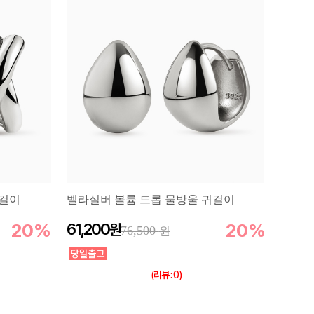
귀걸이
벨라실버 볼륨 드롭 물방울 귀걸이
20%
61,200
20%
76,500
(리뷰 : 0)